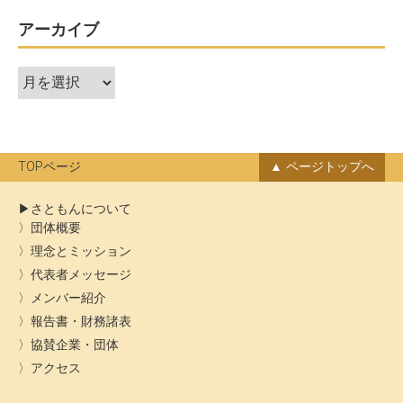
アーカイブ
ア
ー
カ
イ
ブ
TOPページ
ページトップへ
さともんについて
団体概要
理念とミッション
代表者メッセージ
メンバー紹介
報告書・財務諸表
協賛企業・団体
アクセス