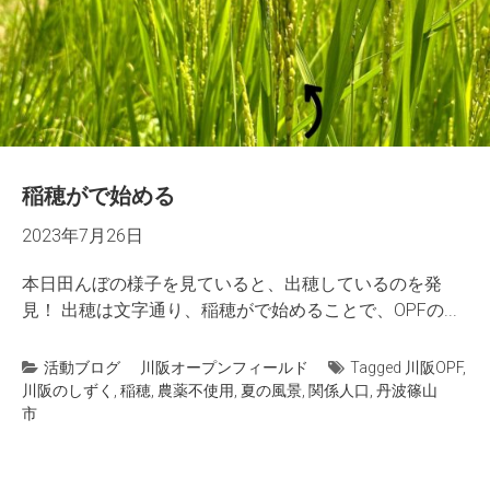
稲穂がで始める
2023年7月26日
本日田んぼの様子を見ていると、出穂しているのを発
見！ 出穂は文字通り、稲穂がで始めることで、OPFの...
活動ブログ
川阪オープンフィールド
Tagged
川阪OPF
,
川阪のしずく
,
稲穂
,
農薬不使用
,
夏の風景
,
関係人口
,
丹波篠山
市