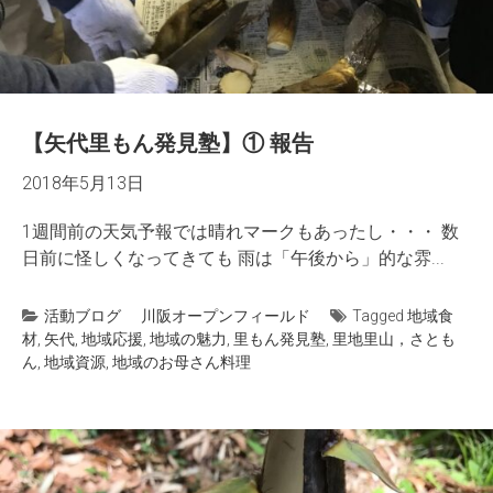
【矢代里もん発見塾】① 報告
2018年5月13日
1週間前の天気予報では晴れマークもあったし・・・ 数
日前に怪しくなってきても 雨は「午後から」的な雰...
活動ブログ
川阪オープンフィールド
Tagged
地域食
材
,
矢代
,
地域応援
,
地域の魅力
,
里もん発見塾
,
里地里山，さとも
ん
,
地域資源
,
地域のお母さん料理