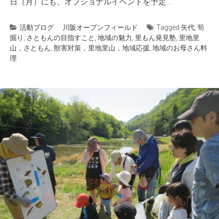
日（月）にも、オプショナルイベントを予定...
活動ブログ
川阪オープンフィールド
Tagged
矢代
,
筍
掘り
,
さともんの目指すこと
,
地域の魅力
,
里もん発見塾
,
里地里
山，さともん
,
獣害対策，里地里山，地域応援
,
地域のお母さん料
理