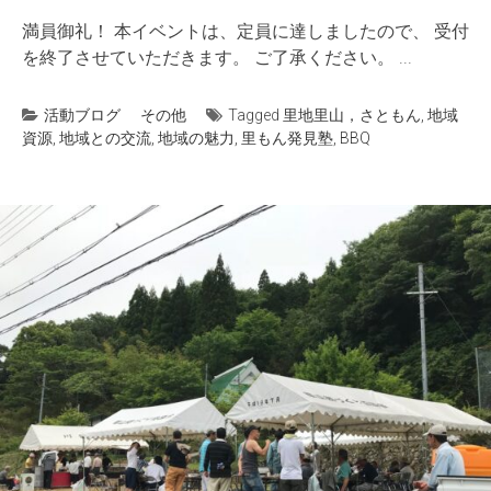
満員御礼！ 本イベントは、定員に達しましたので、 受付
を終了させていただきます。 ご了承ください。 ...
活動ブログ
その他
Tagged
里地里山，さともん
,
地域
資源
,
地域との交流
,
地域の魅力
,
里もん発見塾
,
BBQ