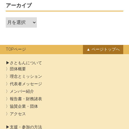
ビ
アーカイブ
ゲ
ア
ー
ー
シ
カ
ョ
イ
ン
ブ
TOPページ
ページトップへ
さともんについて
団体概要
理念とミッション
代表者メッセージ
メンバー紹介
報告書・財務諸表
協賛企業・団体
アクセス
支援・参加の方法