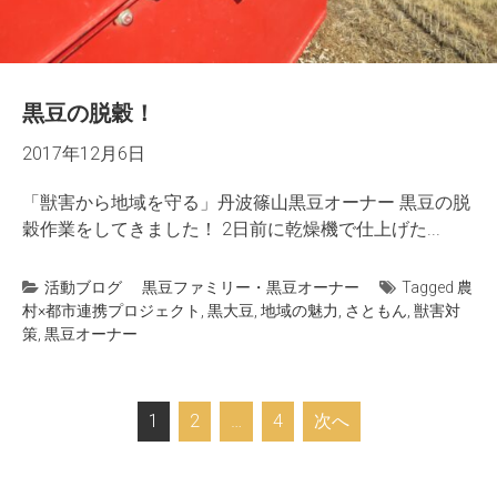
黒豆の脱穀！
2017年12月6日
「獣害から地域を守る」丹波篠山黒豆オーナー 黒豆の脱
穀作業をしてきました！ 2日前に乾燥機で仕上げた...
活動ブログ
黒豆ファミリー・黒豆オーナー
Tagged
農
村×都市連携プロジェクト
,
黒大豆
,
地域の魅力
,
さともん
,
獣害対
策
,
黒豆オーナー
投
1
2
…
4
次へ
稿
ナ