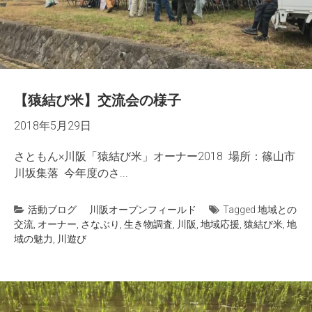
【猿結び米】交流会の様子
2018年5月29日
さともん×川阪「猿結び米」オーナー2018 場所：篠山市
川坂集落 今年度のさ...
活動ブログ
川阪オープンフィールド
Tagged
地域との
交流
,
オーナー
,
さなぶり
,
生き物調査
,
川阪
,
地域応援
,
猿結び米
,
地
域の魅力
,
川遊び