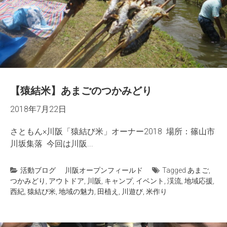
【猿結米】あまごのつかみどり
2018年7月22日
さともん×川阪「猿結び米」オーナー2018 場所：篠山市
川坂集落 今回は川阪...
活動ブログ
川阪オープンフィールド
Tagged
あまご
,
つかみどり
,
アウトドア
,
川阪
,
キャンプ
,
イベント
,
渓流
,
地域応援
,
西紀
,
猿結び米
,
地域の魅力
,
田植え
,
川遊び
,
米作り