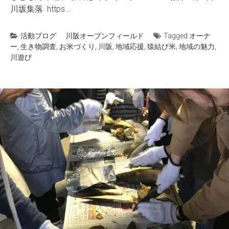
川坂集落 https...
活動ブログ
川阪オープンフィールド
Tagged
オーナ
ー
,
生き物調査
,
お米づくり
,
川阪
,
地域応援
,
猿結び米
,
地域の魅力
,
川遊び