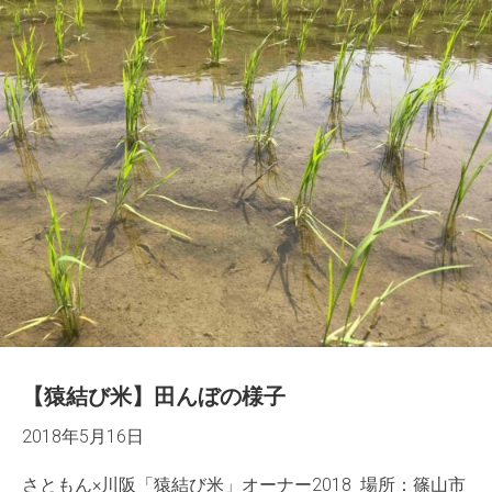
【猿結び米】田んぼの様子
2018年5月16日
さともん×川阪「猿結び米」オーナー2018 場所：篠山市