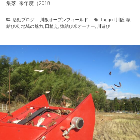
集落 来年度（2018...
活動ブログ
川阪オープンフィールド
Tagged
川阪
,
猿
結び米
,
地域の魅力
,
田植え
,
猿結び米オーナー
,
川遊び