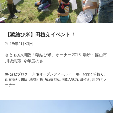
【猿結び米】田植えイベント！
2018年4月30日
さともん×川阪「猿結び米」オーナー2018 場所：篠山市
川坂集落 今年度のさ...
活動ブログ
川阪オープンフィールド
Tagged
筍掘り
,
山菜採り
,
川阪
,
地域応援
,
猿結び米
,
地域の魅力
,
田植え
,
川遊び
,
オ
ーナー