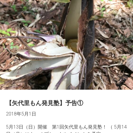
【矢代里もん発見塾】予告①
2018年5月1日
5月13日（日）開催 第1回矢代里もん発見塾！ （ 5月14