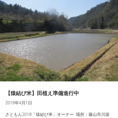
【猿結び米】田植え準備進行中
2018年4月1日
さともん2018「猿結び米」オーナー 場所：篠山市川坂