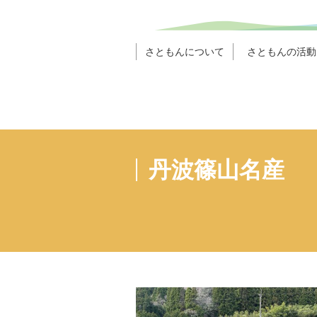
さともんについて
さともんの活動
丹波篠山名産