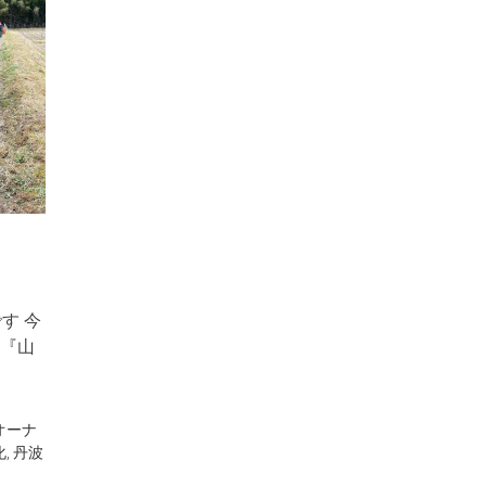
す 今
『山
オーナ
化
,
丹波