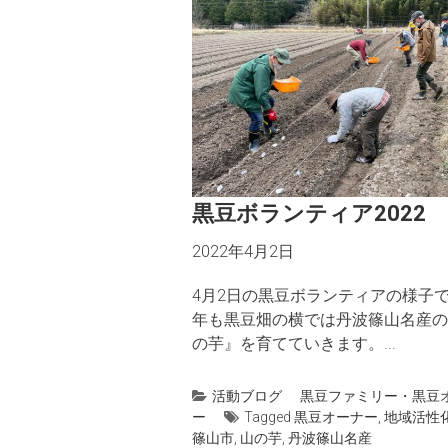
黒豆ボランティア2022
2022年4月2日
4月2日の黒豆ボランティアの様子で
年も黒豆畑の横では丹波篠山名産の
の芋』を育てていきます。...
活動ブログ
黒豆ファミリー・黒豆
ー
Tagged
黒豆オーナー
,
地域活性
篠山市
,
山の芋
,
丹波篠山名産