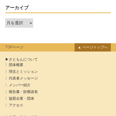
アーカイブ
ア
ー
カ
イ
ブ
TOPページ
ページトップへ
さともんについて
団体概要
理念とミッション
代表者メッセージ
メンバー紹介
報告書・財務諸表
協賛企業・団体
アクセス