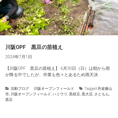
川阪OPF 黒豆の苗植え
2024年7月1日
【川阪OPF 黒豆の苗植え】 6月30日（日）は朝から雨
が降る中でしたが、作業も色々とあるため雨天決...
活動ブログ
川阪オープンフィールド
Tagged
丹波篠山
市
,
川阪オープンフィールド
,
ハミウリ
,
黒枝豆
,
黒大豆
,
さともん
,
黒豆