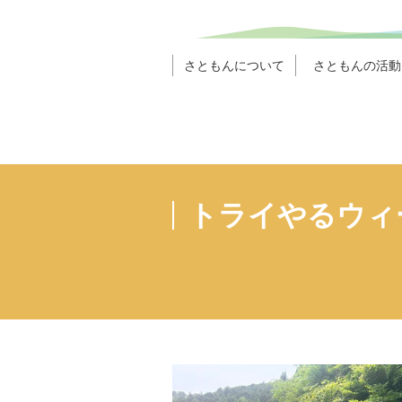
さともんについて
さともんの活動
トライやるウィ