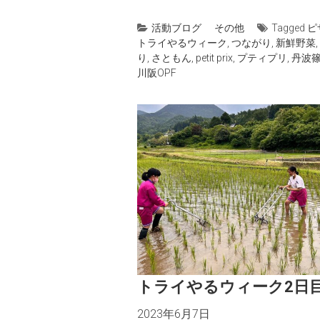
活動ブログ
その他
Tagged
ピ
トライやるウィーク
,
つながり
,
新鮮野菜
,
り
,
さともん
,
petit prix
,
プティプリ
,
丹波
川阪OPF
トライやるウィーク2日
2023年6月7日