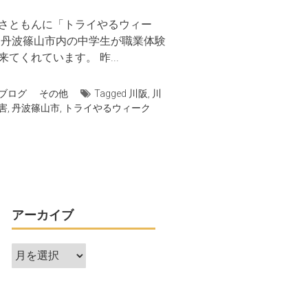
さともんに「トライやるウィー
 丹波篠山市内の中学生が職業体験
来てくれています。 昨...
ブログ
その他
Tagged
川阪
,
川
害
,
丹波篠山市
,
トライやるウィーク
アーカイブ
ア
ー
カ
イ