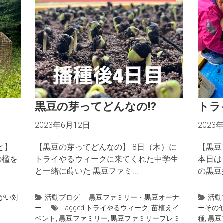
黒豆の芽ってどんなの!?
トラ
2023年6月12日
2023
と】
【黒豆の芽ってどんなの】 8日（木）に
【黒豆
の檻を
トライやるウィークに来てくれた中学生
本日は
と一緒に蒔いた 黒豆ファミ...
の黒豆
がい対
活動ブログ
黒豆ファミリー・黒豆オーナ
活動
ー
Tagged
トライやるウィーク
,
苗植えイ
ー
その
ベント
,
黒豆ファミリー
,
黒豆ファミリープレミ
種
,
黒豆