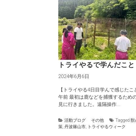
トライやるで学んだこと
2024年6月6日
【トライやる4日目学んで感じたこ
午前 最初は鹿などを捕獲するため
見に行きました。遠隔操作...
活動ブログ
その他
Tagged
獣
策
,
丹波篠山市
,
トライやるウィーク