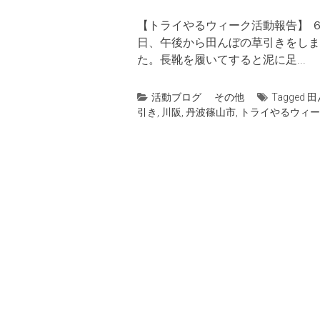
【トライやるウィーク活動報告】 
日、午後から田んぼの草引きをしま
た。長靴を履いてすると泥に足...
活動ブログ
その他
Tagged
田
引き
,
川阪
,
丹波篠山市
,
トライやるウィー
投
稿
ナ
ビ
ゲ
ー
シ
ョ