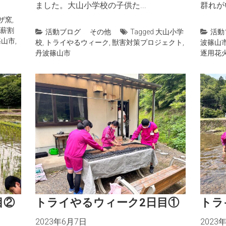
ました。大山小学校の子供た...
群れがい
ザ窯
,
薪割
活動ブログ
その他
Tagged
大山小学
活動
篠山市
,
校
,
トライやるウィーク
,
獣害対策プロジェクト
,
波篠山
丹波篠山市
逐用花
目②
トライやるウィーク2日目①
トラ
2023年6月7日
2023