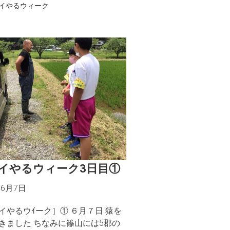
イやるウィーク
イやるウィーク3日目①
年6月7日
イやるウｲーク］① ６月７日 猿を
きました ちなみに篠山には5郡の