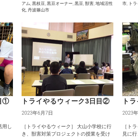
アム
,
黒枝豆
,
黒豆オーナー
,
黒豆
,
獣害
,
地域活性
市
,
トラ
化
,
丹波篠山市
目①
トライやるウィーク3日目②
トラ
2023年6月7日
2023
窯を活用し
［トライやるウィーク］ 大山小学校に行
［トラ
き、獣害対策プロジェクトの授業を受け
見に行