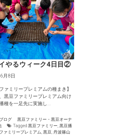
イやるウィーク4日目②
年6月8日
ファミリープレミアムの種まき】
、黒豆ファミリープレミアム向け
播種を一足先に実施し...
ブログ
黒豆ファミリー・黒豆オーナ
他
Tagged
黒豆ファミリー
,
黒豆播
ファミリープレミアム
,
黒豆
,
丹波篠山