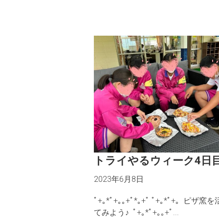
トライやるウィーク4日
2023年6月8日
ﾟ+｡*ﾟ+｡｡+ﾟ*｡+ﾟ ﾟ+｡*ﾟ+｡ ⁡ ピザ
てみよう♪ ⁡ ﾟ+｡*ﾟ+｡｡+ﾟ...