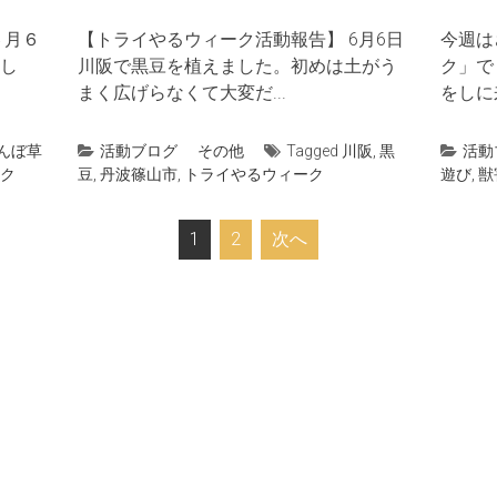
６月６
【トライやるウィーク活動報告】 6月6日
今週は
し
川阪で黒豆を植えました。初めは土がう
ク」で
まく広げらなくて大変だ...
をしに
んぼ草
活動ブログ
その他
Tagged
川阪
,
黒
活動
ク
豆
,
丹波篠山市
,
トライやるウィーク
遊び
,
獣
1
2
次へ