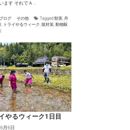
ます それでＡ...
ブログ
その他
Tagged
獣害
,
丹
市
,
トライやるウィーク
,
猿対策
,
動物駆
火
イやるウィーク1日目
年6月6日