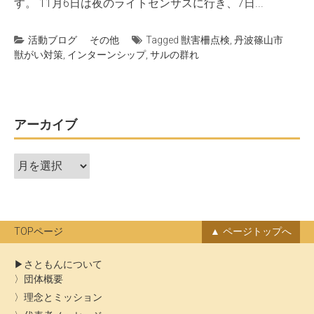
す。 11月6日は夜のライトセンサスに行き、7日...
活動ブログ
その他
Tagged
獣害柵点検
,
丹波篠山市
獣がい対策
,
インターンシップ
,
サルの群れ
アーカイブ
ア
ー
カ
イ
ブ
TOPページ
ページトップへ
さともんについて
団体概要
理念とミッション