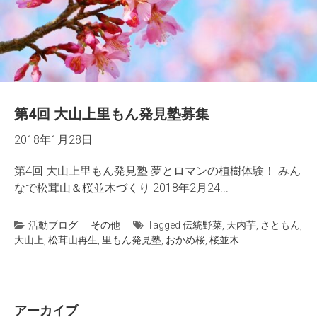
第4回 大山上里もん発見塾募集
2018年1月28日
第4回 大山上里もん発見塾 夢とロマンの植樹体験！ みん
なで松茸山＆桜並木づくり 2018年2月24...
活動ブログ
その他
Tagged
伝統野菜
,
天内芋
,
さともん
,
大山上
,
松茸山再生
,
里もん発見塾
,
おかめ桜
,
桜並木
アーカイブ