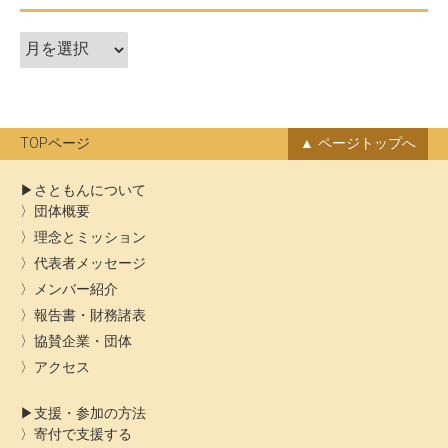
ア
ー
カ
イ
ブ
TOPページ
ページトップへ
さともんについて
団体概要
理念とミッション
代表者メッセージ
メンバー紹介
報告書・財務諸表
協賛企業・団体
アクセス
支援・参加の方法
寄付で支援する