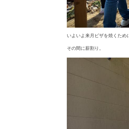
いよいよ来月ピザを焼くため
その間に薪割り。