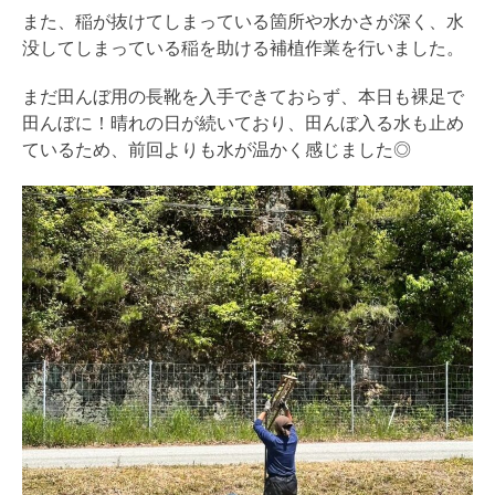
また、稲が抜けてしまっている箇所や水かさが深く、水
没してしまっている稲を助ける補植作業を行いました。
まだ田んぼ用の長靴を入手できておらず、本日も裸足で
田んぼに！晴れの日が続いており、田んぼ入る水も止め
ているため、前回よりも水が温かく感じました◎