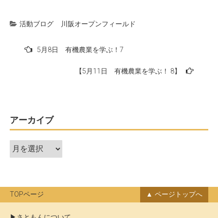
活動ブログ
川阪オープンフィールド
投
5月8日 有機農業を学ぶ！7
稿
【5月11日 有機農業を学ぶ！ 8】
ナ
ビ
ゲ
ー
アーカイブ
シ
ア
ョ
ー
ン
カ
イ
ブ
TOPページ
ページトップへ
さともんについて