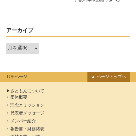
ナ
ビ
ゲ
ー
アーカイブ
シ
ア
ョ
ー
ン
カ
イ
ブ
TOPページ
ページトップへ
さともんについて
団体概要
理念とミッション
代表者メッセージ
メンバー紹介
報告書・財務諸表