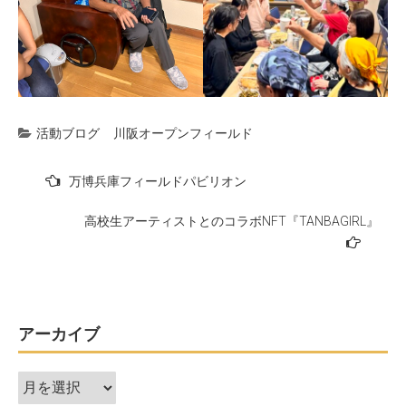
活動ブログ
川阪オープンフィールド
投
万博兵庫フィールドパビリオン
稿
高校生アーティストとのコラボNFT『TANBAGIRL』
ナ
ビ
ゲ
ー
アーカイブ
シ
ョ
ア
ン
ー