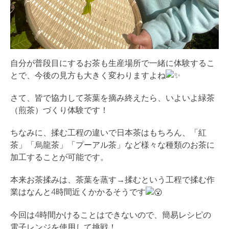
自分が普段目にするお茶も生産場所で一緒に体験するこ
とで、今後の見方も大きく変わりますよね
さて、皆で協力して茶葉を摘み終えたら、いよいよ緑茶
（煎茶）づくり体験です！
ちなみに、揉む工程の違いで日本茶はもちろん、「紅
茶」「烏龍茶」「プーアル茶」など様々な種類のお茶に
加工することが可能です。
本来お茶揉みは、茶葉を蒸す→揉むという工程で揉む作
業はなんと4時間近くかかるそうです
今回は4時間かけることはできないので、簡易レシピの
電子レンジを使用して挑戦！