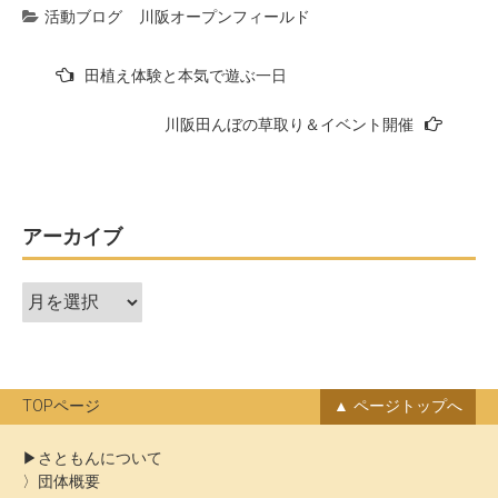
活動ブログ
川阪オープンフィールド
投
田植え体験と本気で遊ぶ一日
稿
川阪田んぼの草取り＆イベント開催
ナ
ビ
ゲ
ー
アーカイブ
シ
ア
ョ
ー
ン
カ
イ
ブ
TOPページ
ページトップへ
さともんについて
団体概要