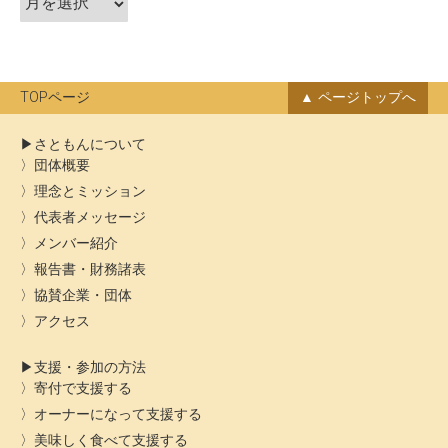
ョ
ー
ン
カ
イ
ブ
TOPページ
ページトップへ
さともんについて
団体概要
理念とミッション
代表者メッセージ
メンバー紹介
報告書・財務諸表
協賛企業・団体
アクセス
支援・参加の方法
寄付で支援する
オーナーになって支援する
美味しく食べて支援する