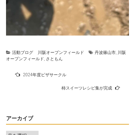
活動ブログ
川阪オープンフィールド
丹波篠山市
,
川阪
オープンフィールド
,
さともん
投
2024年度ピザサークル
稿
柿スイーツレシピ集が完成
ナ
ビ
ゲ
ー
アーカイブ
シ
ア