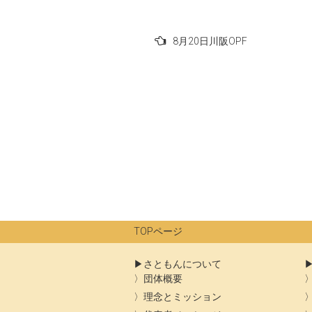
投
8月20日川阪OPF
稿
ナ
ビ
ゲ
ー
シ
ョ
ン
TOPページ
さともんについて
団体概要
理念とミッション