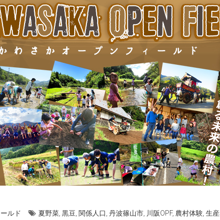
ィールド
夏野菜
,
黒豆
,
関係人口
,
丹波篠山市
,
川阪OPF
,
農村体験
,
生産