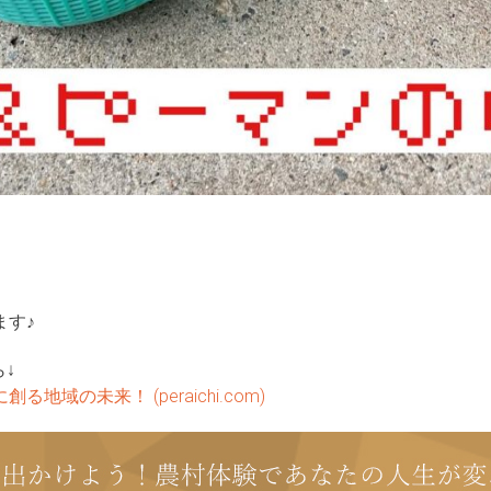
ます♪
↓
域の未来！ (peraichi.com)