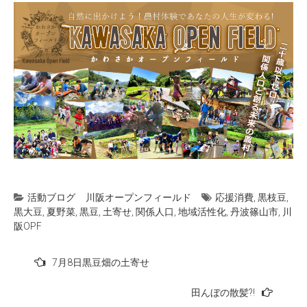
活動ブログ
川阪オープンフィールド
応援消費
,
黒枝豆
,
黒大豆
,
夏野菜
,
黒豆
,
土寄せ
,
関係人口
,
地域活性化
,
丹波篠山市
,
川
阪OPF
投
7月8日黒豆畑の土寄せ
稿
田んぼの散髪?!
ナ