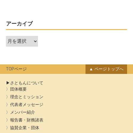
ビ
ゲ
ー
アーカイブ
シ
ア
ョ
ー
ン
カ
イ
ブ
TOPページ
ページトップへ
さともんについて
団体概要
理念とミッション
代表者メッセージ
メンバー紹介
報告書・財務諸表
協賛企業・団体