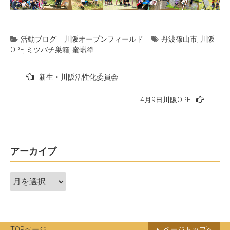
活動ブログ
川阪オープンフィールド
丹波篠山市
,
川阪
OPF
,
ミツバチ巣箱
,
蜜蝋塗
投
新生・川阪活性化委員会
稿
4月9日川阪OPF
ナ
ビ
ゲ
ー
アーカイブ
シ
ア
ョ
ー
ン
カ
イ
ブ
TOPページ
ページトップへ