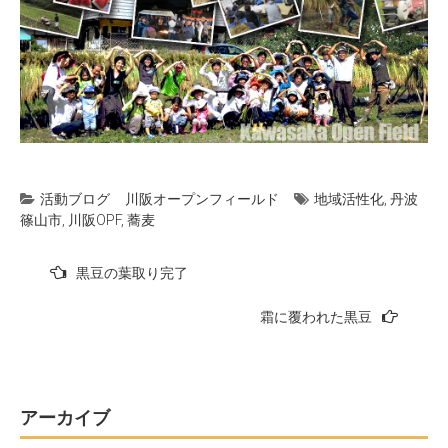
活動ブログ
川阪オープンフィールド
地域活性化
,
丹波
篠山市
,
川阪OPF
,
蕎麦
投
黒豆の葉取り完了
稿
霜に覆われた黒豆
ナ
ビ
ゲ
ー
アーカイブ
シ