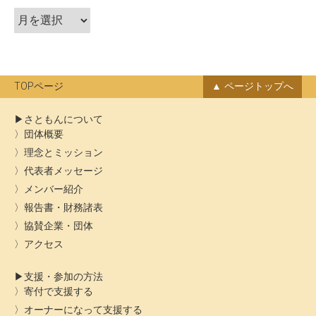
ア
ョ
ー
ン
カ
イ
ブ
TOPページ
ページトップへ
さともんについて
団体概要
理念とミッション
代表者メッセージ
メンバー紹介
報告書・財務諸表
協賛企業・団体
アクセス
支援・参加の方法
寄付で支援する
オーナーになって支援する