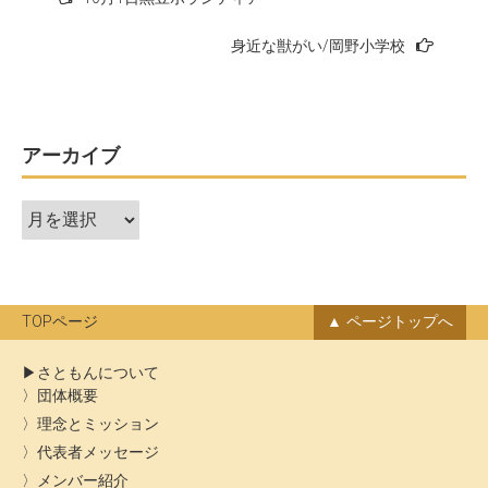
稿
身近な獣がい/岡野小学校
ナ
ビ
ゲ
ー
アーカイブ
シ
ア
ョ
ー
ン
カ
イ
ブ
TOPページ
ページトップへ
さともんについて
団体概要
理念とミッション
代表者メッセージ
メンバー紹介