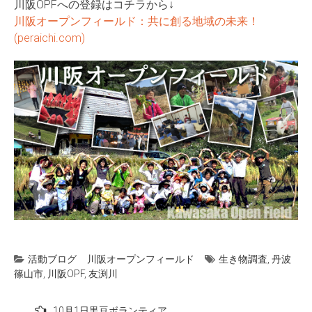
川阪OPFへの登録はコチラから↓
川阪オープンフィールド：共に創る地域の未来！
(peraichi.com)
活動ブログ
川阪オープンフィールド
生き物調査
,
丹波
篠山市
,
川阪OPF
,
友渕川
投
10月1日黒豆ボランティア