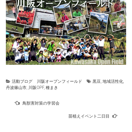
活動ブログ
川阪オープンフィールド
黒豆
,
地域活性化
,
丹波篠山市
,
川阪OPF
,
種まき
投
鳥獣害対策の学習会
稿
苗植えイベント二日目
ナ
ビ