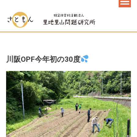
川阪OPF今年初の30度