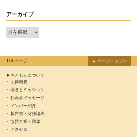
ゲ
ー
アーカイブ
シ
ア
ョ
ー
ン
カ
イ
ブ
TOPページ
ページトップへ
さともんについて
団体概要
理念とミッション
代表者メッセージ
メンバー紹介
報告書・財務諸表
協賛企業・団体
アクセス