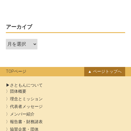
ビ
ゲ
ー
アーカイブ
シ
ア
ョ
ー
ン
カ
イ
ブ
TOPページ
ページトップへ
さともんについて
団体概要
理念とミッション
代表者メッセージ
メンバー紹介
報告書・財務諸表
協賛企業・団体