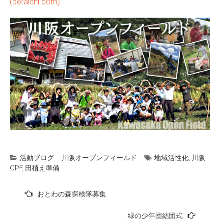
(peraichi.com)
活動ブログ
川阪オープンフィールド
地域活性化
,
川阪
OPF
,
田植え準備
投
おとわの森探検隊募集
稿
緑の少年団結団式
ナ