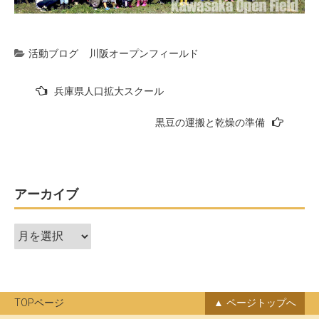
活動ブログ
川阪オープンフィールド
投
兵庫県人口拡大スクール
稿
黒豆の運搬と乾燥の準備
ナ
ビ
ゲ
ー
アーカイブ
シ
ア
ョ
ー
ン
カ
イ
ブ
TOPページ
ページトップへ