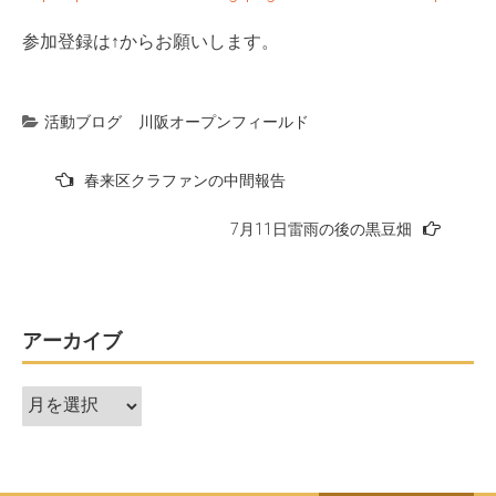
参加登録は↑からお願いします。
活動ブログ
川阪オープンフィールド
投
春来区クラファンの中間報告
稿
7月11日雷雨の後の黒豆畑
ナ
ビ
ゲ
ー
アーカイブ
シ
ア
ョ
ー
ン
カ
イ