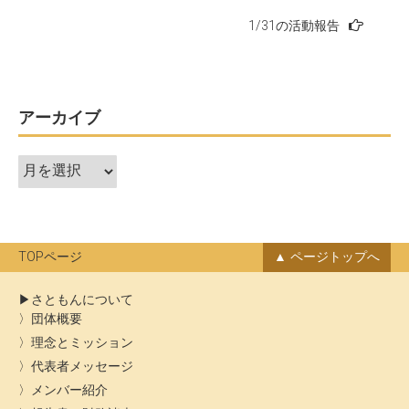
稿
1/31の活動報告
ナ
ビ
ゲ
ー
アーカイブ
シ
ア
ョ
ー
ン
カ
イ
ブ
TOPページ
ページトップへ
さともんについて
団体概要
理念とミッション
代表者メッセージ
メンバー紹介