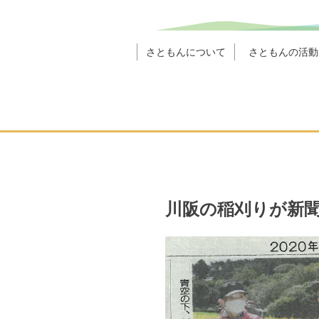
さともんについて
さともんの活動
川阪の稲刈りが新