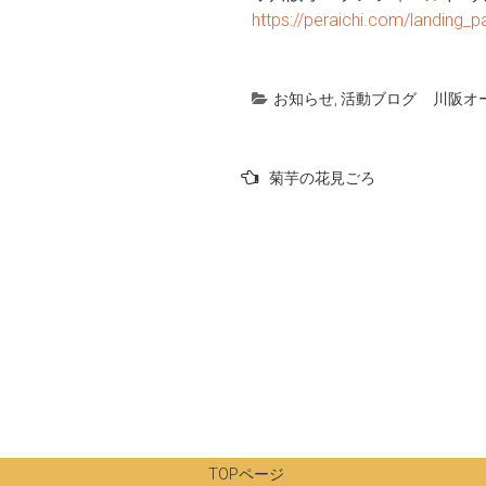
https://peraichi.com/landing
お知らせ
,
活動ブログ
川阪オ
投
菊芋の花見ごろ
稿
ナ
ビ
ゲ
ー
シ
ョ
ン
TOPページ