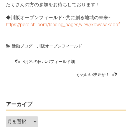
たくさんの方の参加をお待ちしております！
◆川阪オープンフィールド~共に創る地域の未来~
https://peraichi.com/landing_pages/view/kawasakaopf
活動ブログ
川阪オープンフィールド
投
8月29の日パパフィールド畑
稿
かわいい枝豆が！
ナ
ビ
ゲ
ー
アーカイブ
シ
ア
ョ
ー
ン