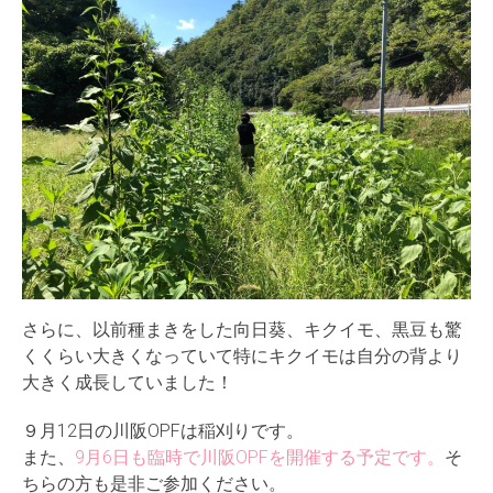
さらに、以前種まきをした向日葵、キクイモ、黒豆も驚
くくらい大きくなっていて特にキクイモは自分の背より
大きく成長していました！
９月12日の川阪OPFは稲刈りです。
また、
9月6日も臨時で川阪OPFを開催する予定です。
そ
ちらの方も是非ご参加ください。