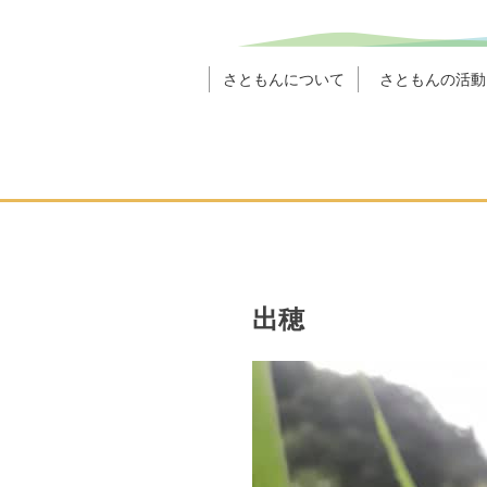
さともんについて
さともんの活動
出穂