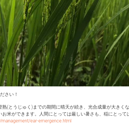
ください！
登熟(とうじゅく)までの期間に晴天が続き、光合成量が大きく
いお米ができます。人間にとっては厳しい暑さも、稲にとって
ri…/management/ear-emergence.html