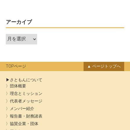
ビ
ゲ
ー
アーカイブ
シ
ア
ョ
ー
ン
カ
イ
ブ
TOPページ
ページトップへ
さともんについて
団体概要
理念とミッション
代表者メッセージ
メンバー紹介
報告書・財務諸表
協賛企業・団体