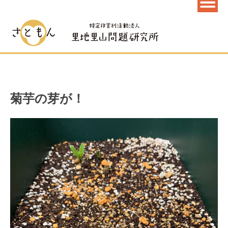
菊芋の芽が！