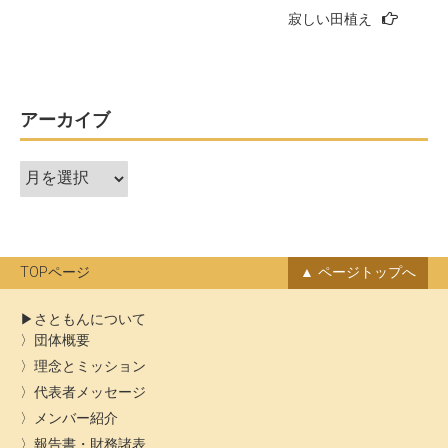
寂しい田植え
ナ
ビ
ゲ
ー
アーカイブ
シ
ア
ョ
ー
ン
カ
イ
ブ
TOPページ
ページトップへ
さともんについて
団体概要
理念とミッション
代表者メッセージ
メンバー紹介
報告書・財務諸表