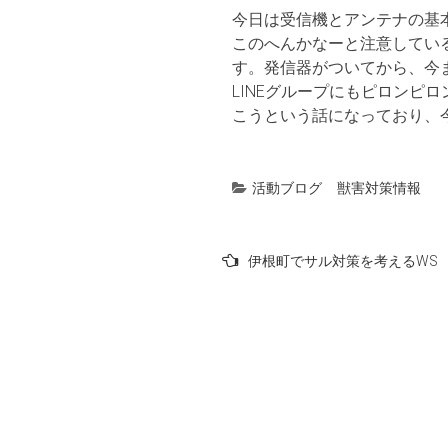
今日は受信機とアンテナの基
このへんかなーと注意してい
す。発信器がついてから、今
LINEグループにもピロン
こうという話になっており、
活動ブログ
獣害対策情報
投
伊根町でサル対策を考えるWS
稿
ナ
ビ
ゲ
ー