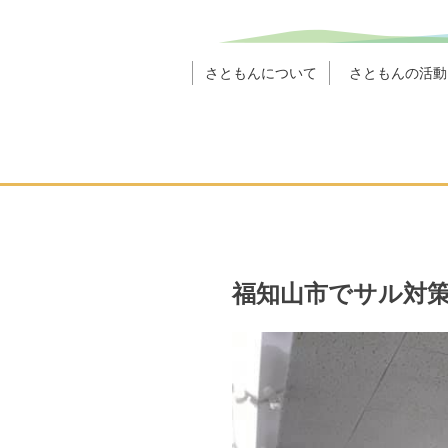
さともんについて
さともんの活動
福知山市でサル対