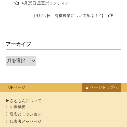
投
4月25日 黒豆ボランティア
稿
【4月27日 有機農業について学ぶ！ 4】
ナ
ビ
ゲ
ー
アーカイブ
シ
ア
ョ
ー
ン
カ
イ
ブ
TOPページ
ページトップへ
さともんについて
団体概要
理念とミッション
代表者メッセージ