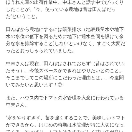
ほうれん草の出荷作業中、
中末さんと話す中でびっくり
したことが、”今、
使っている農地は昔は田んぼだっ
た”ということ。
田んぼから農地にするには暗渠排水（
地表残留水や地下
水の水位の低下を図るために地下に通水空間を設
けて余
分な水を排除すること)しないといけなく、
すごく大変だ
ったとおっしゃられていました。
中末さんは現在、田んぼはされておらず（昔はされてい
たそう）、
今後スペースができればやりたいとのこと。
そこまでしてこの場所にこだわった理由とは、、
今度聞
いてみたいと思います！◎
また、ハウス内でトマトの水管理を入念に行われている
中末さん。
“水をやりすぎず、苗を強くすることで、
美味しいトマト
ができるから、
はじめの時期は水管理が特に大切になっ
てくる。やっぱり、
トマトはみずみずしく甘いのが良い