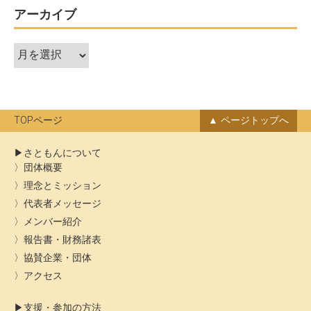
ー
アーカイブ
シ
ア
ョ
ー
ン
カ
イ
ブ
TOPページ
ページトップへ
さともんについて
団体概要
理念とミッション
代表者メッセージ
メンバー紹介
報告書・財務諸表
協賛企業・団体
アクセス
支援・参加の方法