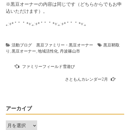
※黒豆オーナーの内容は同じです（どちらからでもお申
込いただけます）。
｡:+* ﾟ ゜ﾟ *+:｡:+* ﾟ ゜ﾟ *+:｡:+* ﾟ ゜ﾟ *+:｡
活動ブログ
黒豆ファミリー・黒豆オーナー
黒豆鞘取
り
,
黒豆オーナー
,
地域活性化
,
丹波篠山市
投
ファミリーフィールド雪遊び
稿
さともんカレンダー2月
ナ
ビ
ゲ
ー
アーカイブ
シ
ア
ョ