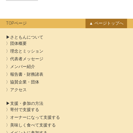
ー
ン
カ
イ
ブ
TOPページ
ページトップへ
さともんについて
団体概要
理念とミッション
代表者メッセージ
メンバー紹介
報告書・財務諸表
協賛企業・団体
アクセス
支援・参加の方法
寄付で支援する
オーナーになって支援する
美味しく食べて支援する
イベントに参加する