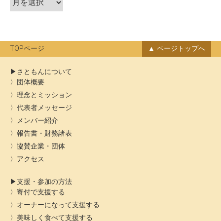
ョ
ー
ン
カ
イ
ブ
TOPページ
ページトップへ
さともんについて
団体概要
理念とミッション
代表者メッセージ
メンバー紹介
報告書・財務諸表
協賛企業・団体
アクセス
支援・参加の方法
寄付で支援する
オーナーになって支援する
美味しく食べて支援する