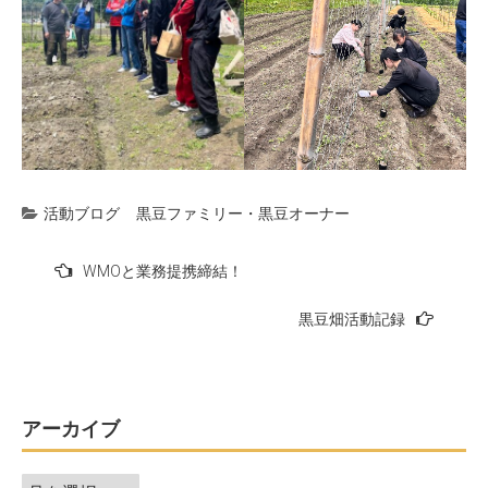
活動ブログ
黒豆ファミリー・黒豆オーナー
投
WMOと業務提携締結！
稿
黒豆畑活動記録
ナ
ビ
ゲ
ー
アーカイブ
シ
ア