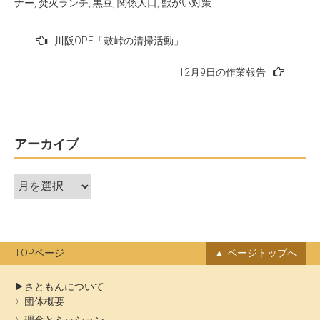
ナー
,
焚火ランチ
,
黒豆
,
関係人口
,
獣がい対策
投
川阪OPF「鼓峠の清掃活動」
稿
12月9日の作業報告
ナ
ビ
ゲ
ー
アーカイブ
シ
ア
ョ
ー
ン
カ
イ
ブ
TOPページ
ページトップへ
さともんについて
団体概要