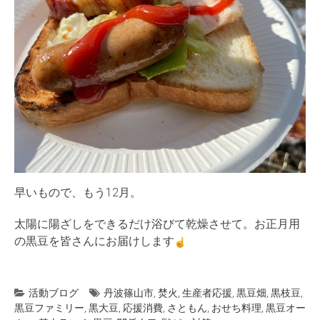
早いもので、もう12月。
太陽に陽ざしをできるだけ浴びて乾燥させて。お正月用
の黒豆を皆さんにお届けします
活動ブログ
丹波篠山市
,
焚火
,
生産者応援
,
黒豆畑
,
黒枝豆
,
黒豆ファミリー
,
黒大豆
,
応援消費
,
さともん
,
おせち料理
,
黒豆オー