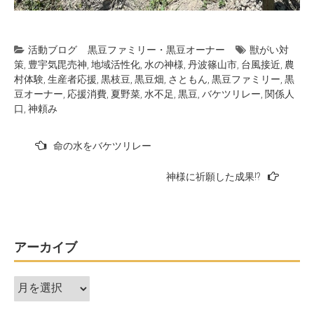
活動ブログ
黒豆ファミリー・黒豆オーナー
獣がい対
策
,
豊宇気毘売神
,
地域活性化
,
水の神様
,
丹波篠山市
,
台風接近
,
農
村体験
,
生産者応援
,
黒枝豆
,
黒豆畑
,
さともん
,
黒豆ファミリー
,
黒
豆オーナー
,
応援消費
,
夏野菜
,
水不足
,
黒豆
,
バケツリレー
,
関係人
口
,
神頼み
投
命の水をバケツリレー
稿
神様に祈願した成果!?
ナ
ビ
ゲ
ー
アーカイブ
シ
ア
ョ
ー
ン