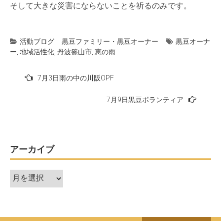
そして大きな災害にならないことを祈るのみです。
活動ブログ
黒豆ファミリー・黒豆オーナー
黒豆オーナ
ー
,
地域活性化
,
丹波篠山市
,
恵の雨
投
7月3日雨の中の川阪OPF
稿
7月9日黒豆ボランティア
ナ
ビ
ゲ
ー
アーカイブ
シ
ア
ョ
ー
ン
カ
イ