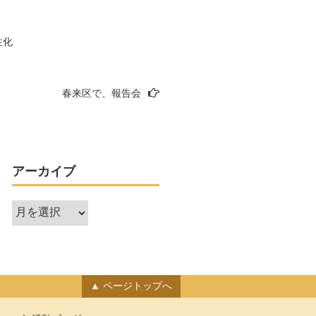
性化
春来区で、報告会
アーカイブ
ア
ー
カ
イ
ブ
ページトップへ