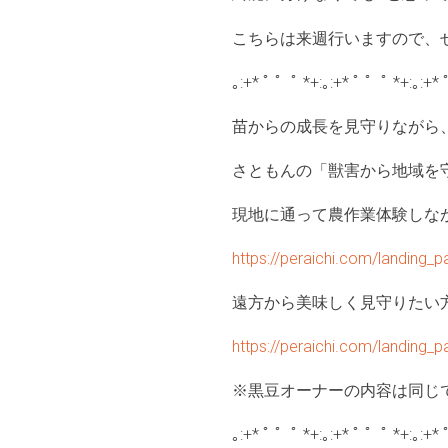
こちらは来週行いますので、
｡:+* ﾟ ゜ﾟ *+:｡:+* ﾟ ゜ﾟ *+:｡:+* 
苗からの成長を見守りながら
さともんの「獣害から地域を
現地に通って農作業体験しな
https://peraichi.com/landin
遠方から美味しく見守りたい
https://peraichi.com/landin
※黒豆オーナーの内容は同じ
｡:+* ﾟ ゜ﾟ *+:｡:+* ﾟ ゜ﾟ *+:｡:+* 