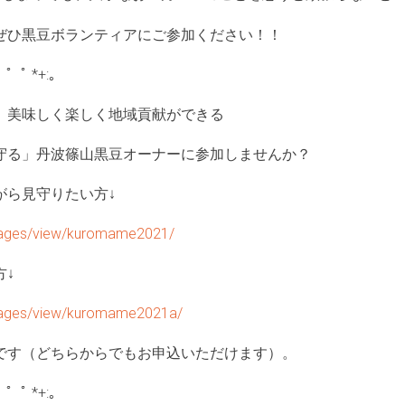
ぜひ黒豆ボランティアにご参加ください！！
ﾟ ゜ﾟ *+:｡
、美味しく楽しく地域貢献ができる
守る」丹波篠山黒豆オーナーに参加しませんか？
がら見守りたい方↓
g_pages/view/kuromame2021/
方↓
g_pages/view/kuromame2021a/
です（どちらからでもお申込いただけます）。
ﾟ ゜ﾟ *+:｡