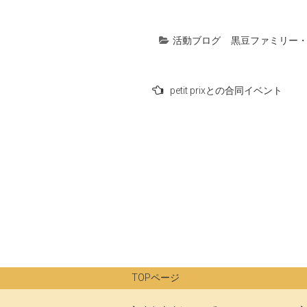
活動ブログ
黒豆ファミリー
投
petit prixとの合同イベント
稿
ナ
ビ
ゲ
ー
シ
ョ
ン
TOPページ