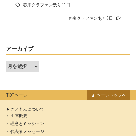
投
春来クラファン残り11日
稿
春来クラファンあと9日
ナ
ビ
ゲ
ー
アーカイブ
シ
ア
ョ
ー
ン
カ
イ
ブ
TOPページ
ページトップへ
さともんについて
団体概要
理念とミッション
代表者メッセージ