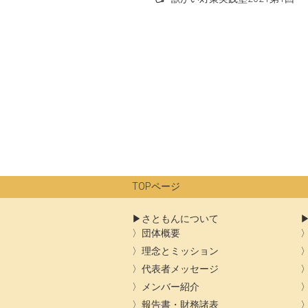
稿
ナ
ビ
ゲ
ー
シ
ョ
ン
TOPページ
さともんについて
団体概要
理念とミッション
代表者メッセージ
メンバー紹介
報告書・財務諸表