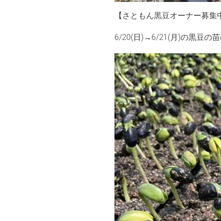
【さともん黒豆オーナー募集
6/20(日)→6/21(月)の黒豆