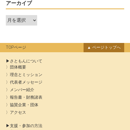
ー
アーカイブ
シ
ア
ョ
ー
ン
カ
イ
ブ
TOPページ
ページトップへ
さともんについて
団体概要
理念とミッション
代表者メッセージ
メンバー紹介
報告書・財務諸表
協賛企業・団体
アクセス
支援・参加の方法