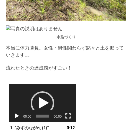
水路づくり
本当に体力勝負。女性・男性関わらず黙々と土を掘って
いきます…。
流れたときの達成感がすごい！
動
画
プ
レ
ー
00:00
00:00
ヤ
ー
1.
“みずのながれ (1)”
0:12