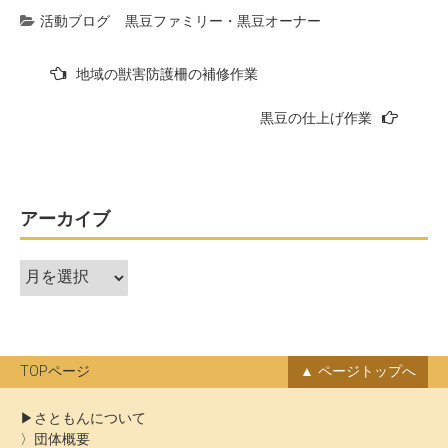
活動ブログ
黒豆ファミリー・黒豆オーナー
投
地域の獣害防護柵の補修作業
稿
黒豆の仕上げ作業
ナ
ビ
ゲ
ー
アーカイブ
シ
ア
ョ
ー
ン
カ
イ
ブ
TOPページ
ページトップへ
さともんについて
団体概要