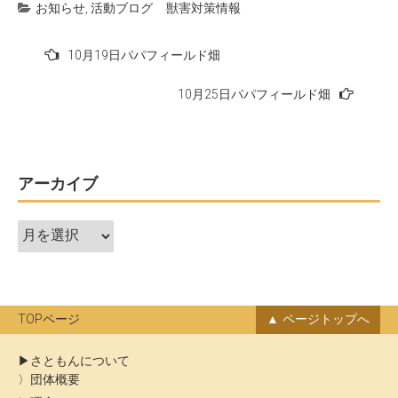
お知らせ
,
活動ブログ
獣害対策情報
投
10月19日パパフィールド畑
稿
10月25日パパフィールド畑
ナ
ビ
ゲ
ー
アーカイブ
シ
ア
ョ
ー
ン
カ
イ
ブ
TOPページ
ページトップへ
さともんについて
団体概要