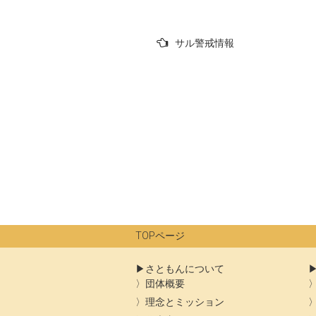
投
サル警戒情報
稿
ナ
ビ
ゲ
ー
シ
ョ
ン
TOPページ
さともんについて
団体概要
理念とミッション