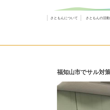
さともんについて
さともんの活動
福知山市でサル対