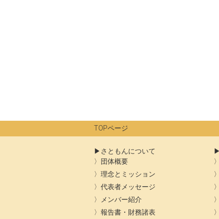
稿
ナ
ビ
ゲ
ー
シ
ョ
ン
TOPページ
さともんについて
団体概要
理念とミッション
代表者メッセージ
メンバー紹介
報告書・財務諸表