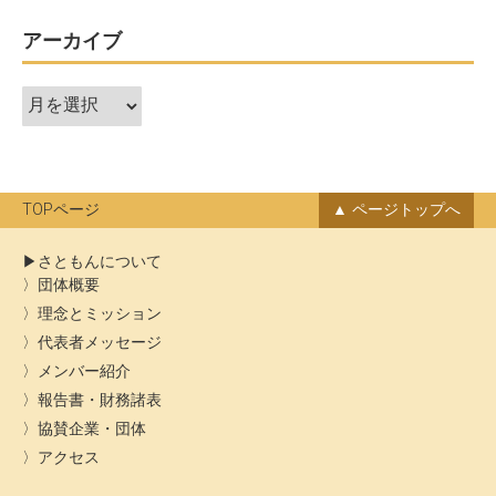
ゲ
ー
アーカイブ
シ
ア
ョ
ー
ン
カ
イ
ブ
TOPページ
ページトップへ
さともんについて
団体概要
理念とミッション
代表者メッセージ
メンバー紹介
報告書・財務諸表
協賛企業・団体
アクセス