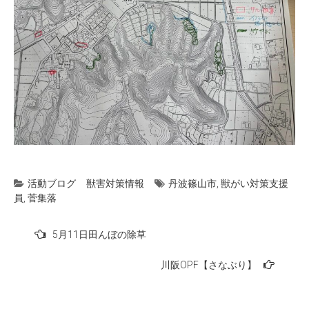
活動ブログ
獣害対策情報
丹波篠山市
,
獣がい対策支援
員
,
菅集落
投
5月11日田んぼの除草
稿
川阪OPF【さなぶり】
ナ
ビ