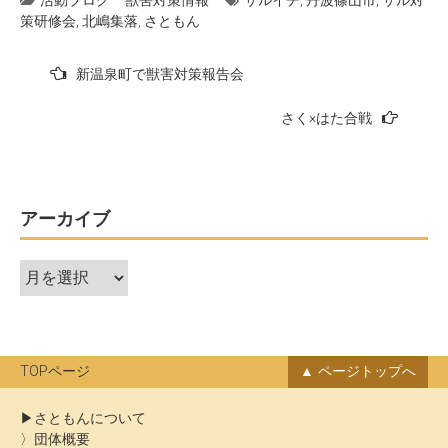
活動ブログ
獣害対策情報
サルイチ
,
丹波篠山市
,
サル対
策研修会
,
北嶋集落
,
さともん
投
新温泉町で獣害対策報告会
稿
さく×はた合戦
ナ
ビ
ゲ
ー
アーカイブ
シ
ア
ョ
ー
ン
カ
イ
ブ
TOPページ
ページトップへ
さともんについて
団体概要