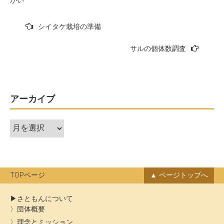
投
シイタケ栽培の準備
稿
サルの個体数調査
ナ
ビ
ゲ
ー
アーカイブ
シ
ア
ョ
ー
ン
カ
イ
ブ
TOPページ
ページトップへ
さともんについて
団体概要
理念とミッション