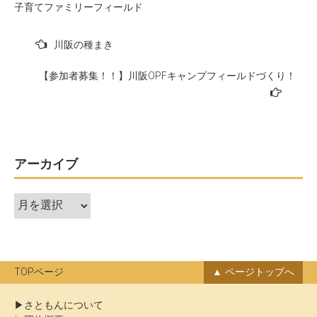
子育てファミリーフィールド
投
川阪の種まき
稿
【参加者募集！！】川阪OPFキャンプフィールドづくり！
ナ
ビ
ゲ
ー
アーカイブ
シ
ョ
ア
ン
ー
カ
イ
ブ
TOPページ
ページトップへ
さともんについて