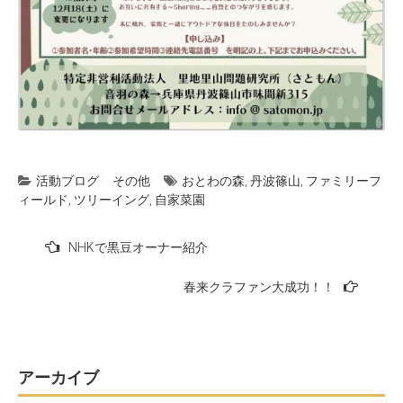
活動ブログ
その他
おとわの森
,
丹波篠山
,
ファミリーフ
ィールド
,
ツリーイング
,
自家菜園
投
NHKで黒豆オーナー紹介
稿
春来クラファン大成功！！
ナ
ビ
ゲ
ー
アーカイブ
シ