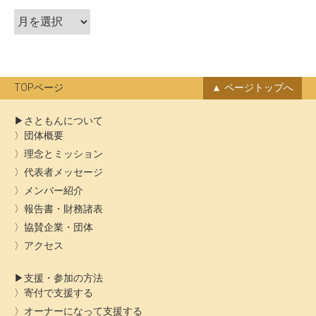
ア
ョ
ー
ン
カ
イ
ブ
TOPページ
ページトップへ
さともんについて
団体概要
理念とミッション
代表者メッセージ
メンバー紹介
報告書・財務諸表
協賛企業・団体
アクセス
支援・参加の方法
寄付で支援する
オーナーになって支援する